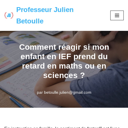
Professeur Julien
Aller
Betoulle
au
contenu
Comment réagir si mon
enfant en IEF prend du
retard en maths ou en
sciences ?
par
betoulle.julien@gmail.com