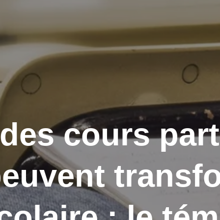
es cours parti
euvent transf
colaire : le té